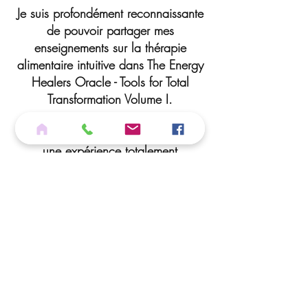
Je suis profondément reconnaissante
de pouvoir partager mes
enseignements sur la thérapie
alimentaire intuitive dans The Energy
Healers Oracle - Tools for Total
Transformation Volume I.
Comme le titre l'indique, cela a été
une expérience totalement
transformatrice pour moi, tant sur le
plan personnel que professionnel.
Cette expérience a été
incroyablement enrichissante,
encourageante, épanouissante et a
permis à la providence divine de
s'exprimer de manière parfaite.
Angela est une guide fantastique
dans ce processus et possède une